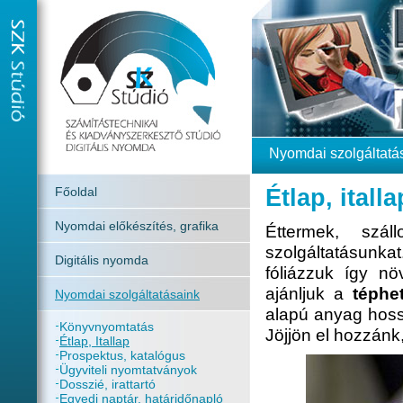
Nyomdai szolgáltatá
Főoldal
Étlap, italla
Nyomdai előkészítés, grafika
Éttermek, szál
szolgáltatásunk
Digitális nyomda
fóliázzuk így nö
ajánljuk a
téphe
Nyomdai szolgáltatásaink
alapú anyag hossza
Könyvnyomtatás
Jöjjön el hozzánk
Étlap, Itallap
Prospektus, katalógus
Ügyviteli nyomtatványok
Dosszié, irattartó
Egyedi naptár, határidőnapló