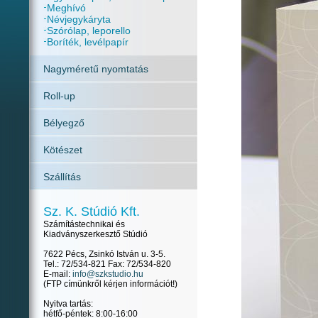
Meghívó
Névjegykáryta
Szórólap, leporello
Boríték, levélpapír
Nagyméretű nyomtatás
Roll-up
Bélyegző
Kötészet
Szállítás
Sz. K. Stúdió Kft.
Számítástechnikai és
Kiadványszerkesztő Stúdió
7622 Pécs, Zsinkó István u. 3-5.
Tel.: 72/534-821 Fax: 72/534-820
E-mail:
info@szkstudio.hu
(FTP címünkről kérjen információt!)
Nyitva tartás:
hétfő-péntek: 8:00-16:00