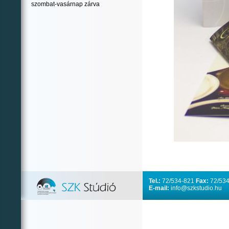
szombat-vasárnap zárva
Tel.:
72/534-821
Fax:
72/534
E-mail:
info@szkstudio.hu