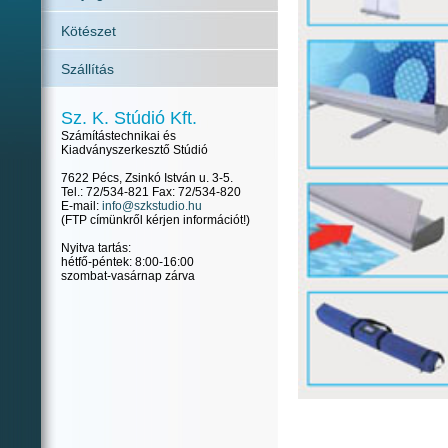
Kötészet
Szállítás
Sz. K. Stúdió Kft.
Számítástechnikai és
Kiadványszerkesztő Stúdió
7622 Pécs, Zsinkó István u. 3-5.
Tel.: 72/534-821 Fax: 72/534-820
E-mail:
info@szkstudio.hu
(FTP címünkről kérjen információt!)
Nyitva tartás:
hétfő-péntek: 8:00-16:00
szombat-vasárnap zárva