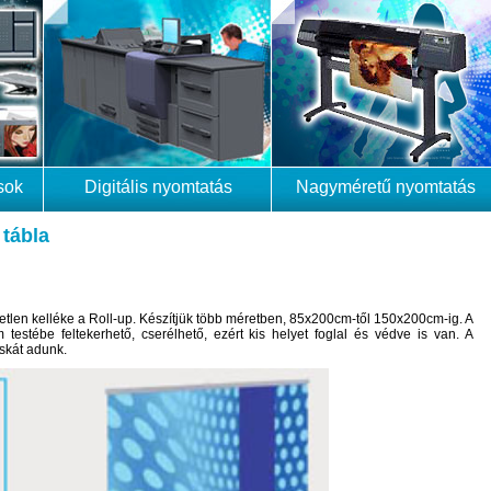
sok
Digitális nyomtatás
Nagyméretű nyomtatás
 tábla
tlen kelléke a Roll-up. Készítjük több méretben, 85x200cm-től 150x200cm-ig. A
 testébe feltekerhető, cserélhető, ezért kis helyet foglal és védve is van. A
skát adunk.