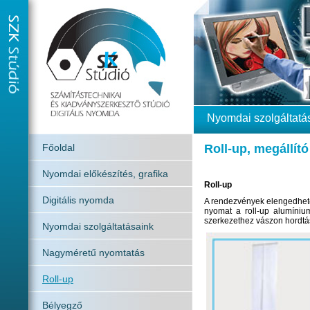
Nyomdai szolgáltatá
Főoldal
Roll-up, megállító
Nyomdai előkészítés, grafika
Roll-up
Digitális nyomda
A rendezvények elengedhete
nyomat a roll-up alumínium
szerkezethez vászon hordtá
Nyomdai szolgáltatásaink
Nagyméretű nyomtatás
Roll-up
Bélyegző