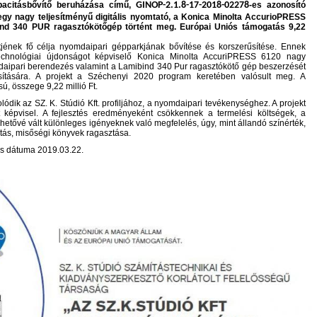
pacitásbővítő beruházása című,
GINOP-2.1.8-17-2018-02278
-es azonosító
gy nagy teljesítményű digitális nyomtató, a Konica Minolta AccurioPRESS
nd 340 PUR ragasztókötőgép történt meg. Európai Uniós támogatás 9,22
ktjének fő célja nyomdaipari gépparkjának bővítése és korszerűsítése. Ennek
echnológiai újdonságot képviselő Konica Minolta AccuriPRESS 6120 nagy
omdaipari berendezés valamint a Lamibind 340 Pur ragasztókötő gép beszerzését
sítására. A projekt a Széchenyi 2020 program keretében valósult meg. A
ú, összege 9,22 millió Ft.
lódik az SZ. K. Stúdió Kft. profiljához, a nyomdaipari tevékenységhez. A projekt
t képvisel. A fejlesztés eredményeként csökkennek a termelési költségek, a
Lehetővé vált különleges igényeknek való megfelelés, úgy, mint állandó színérték,
tás, misőségi könyvek ragasztása.
és dátuma 2019.03.22.