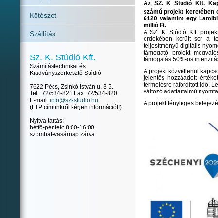
Az SZ. K Stúdió Kft. Ka
számú projekt keretében e
Kötészet
6120 valamint egy Lamibi
millió Ft.
A SZ. K. Stúdió Kft. proje
Szállítás
érdekében került sor a t
teljesítményű digitális ny
támogató projekt megvaló
Sz. K. Stúdió Kft.
támogatás 50%-os intenzitás
Számítástechnikai és
A projekt közvetlenül kapcso
Kiadványszerkesztő Stúdió
jelentős hozzáadott értéke
termelésre ráfordított idő. 
7622 Pécs, Zsinkó István u. 3-5.
változó adattartalmú nyomta
Tel.: 72/534-821 Fax: 72/534-820
E-mail:
info@szkstudio.hu
A projekt tényleges befejez
(FTP címünkről kérjen információt!)
Nyitva tartás:
hétfő-péntek: 8:00-16:00
szombat-vasárnap zárva