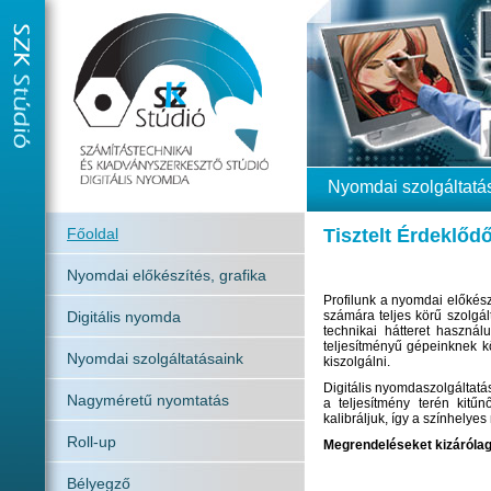
Nyomdai szolgáltatá
Főoldal
Tisztelt Érdeklődő
Nyomdai előkészítés, grafika
Profilunk a nyomdai előkész
Digitális nyomda
számára teljes körű szolgál
technikai hátteret használ
teljesítményű gépeinknek k
Nyomdai szolgáltatásaink
kiszolgálni.
Digitális nyomdaszolgáltat
Nagyméretű nyomtatás
a teljesítmény terén kitűn
kalibráljuk, így a színhelyes
Roll-up
Megrendeléseket kizárólag
Bélyegző