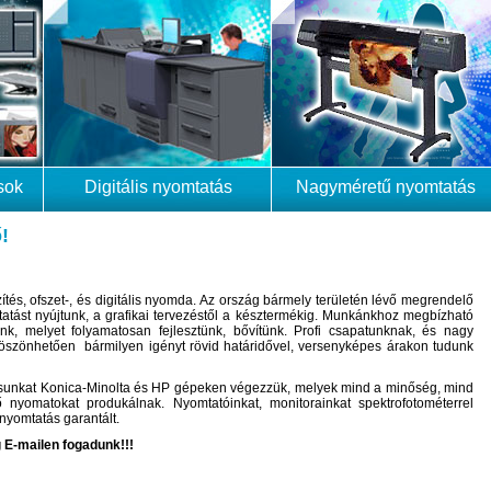
sok
Digitális nyomtatás
Nagyméretű nyomtatás
!
ítés, ofszet-, és digitális nyomda. Az ország bármely területén lévő megrendelő
tatást nyújtunk, a grafikai tervezéstől a késztermékig. Munkánkhoz megbízható
unk, melyet folyamatosan fejlesztünk, bővítünk. Profi csapatunknak, és nagy
öszönhetően bármilyen igényt rövid határidővel, versenyképes árakon tudunk
ásunkat Konica-Minolta és HP gépeken végezzük, melyek mind a minőség, mind
ő nyomatokat produkálnak. Nyomtatóinkat, monitorainkat spektrofotométerrel
 nyomtatás garantált.
 E-mailen fogadunk!!!